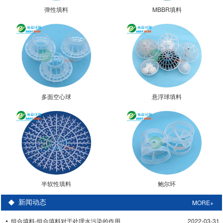
弹性填料
MBBR填料
多面空心球
悬浮球填料
半软性填料
鲍尔环
MORE+
新闻动态
组合填料-组合填料对于处理水污染的作用
2022-03-31